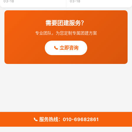
03-18
03-18
需要团建服务？
专业团队，为您定制专属团建方案
📞 立即咨询
📞 服务热线：010-69682861