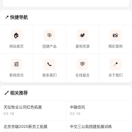
2026团建活动推荐
快捷导航
🏠
🎯
🏕️
📸
网站首页
团建产品
基地资源
精彩案例
📰
📞
💬
📍
新闻资讯
联系我们
在线留言
关于我们
相关推荐
天坛牧业公司红色拓展
中融信托
03-18
03-19
北京京磁2020新员工拓展
中交三公局团建拓展训练