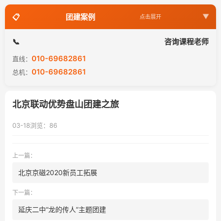
团建案例
点击展开
团队建设
咨询课程老师
010-69682861
直线：
倍力新品
010-69682861
总机：
军事拓展
北京联动优势盘山团建之旅
运动会
03-18
浏览：86
企业年会
上一篇：
团建基地
北京京磁2020新员工拓展
团建案例
下一篇：
延庆二中“龙的传人”主题团建
联系我们